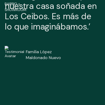
nuestra casa soñada en
BARRIO +
SHOWROOM
Los Ceibos. Es más de
lo que imaginábamos.’
Familia López
Maldonado Nuevo
Familia Escudero
Maldonado Nuevo